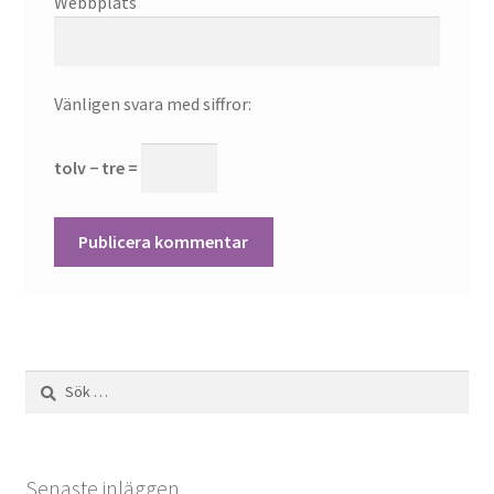
Webbplats
Vänligen svara med siffror:
tolv − tre =
Sök
efter:
Senaste inläggen