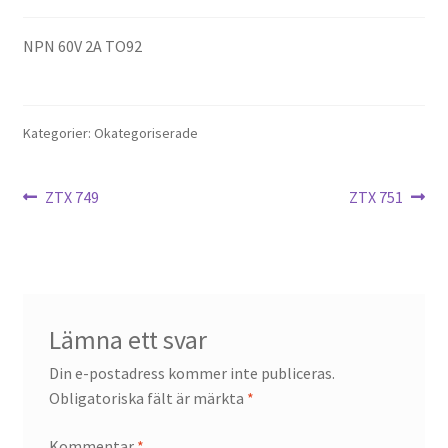
NPN 60V 2A TO92
Kategorier: Okategoriserade
Inläggsnavigering
Föregående
Nästa
ZTX 749
ZTX 751
inlägg:
inlägg:
Lämna ett svar
Din e-postadress kommer inte publiceras.
Obligatoriska fält är märkta
*
Kommentar
*