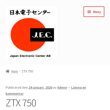
Hoppa
Hoppa
Meny
till
till
navigering
innehåll
Hem
Hem
ZTX 750
Kassan
Publicerad den
24 januari, 2020
av
Admin
—
Lämna en
Mitt konto
kommentar
ZTX 750
Varukorg