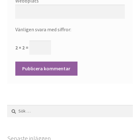
Webbplats
Vänligen svara med siffror:
2 × 2 =
Sök
efter:
Senaste inläggen