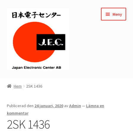
Hoppa
Hoppa
Meny
till
till
navigering
innehåll
Hem
Hem
2SK 1436
Kassan
Publicerad den
24 januari, 2020
av
Admin
—
Lämna en
Mitt konto
kommentar
2SK 1436
Varukorg