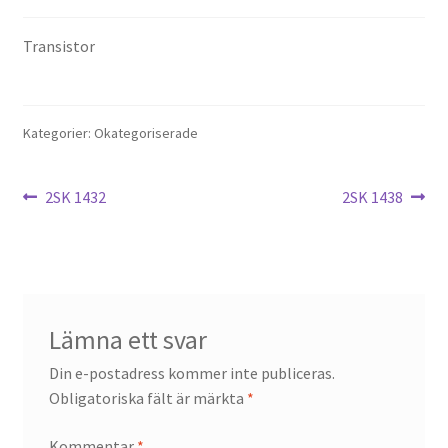
Transistor
Kategorier: Okategoriserade
Inläggsnavigering
Föregående
Nästa
2SK 1432
2SK 1438
inlägg:
inlägg:
Lämna ett svar
Din e-postadress kommer inte publiceras.
Obligatoriska fält är märkta
*
Kommentar
*