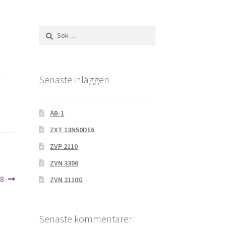
Sök
efter:
Senaste inläggen
ÄB-1
ZXT 13N50DE6
ZVP 2110
ZVN 3306
58
ZVN 2110G
Senaste kommentarer