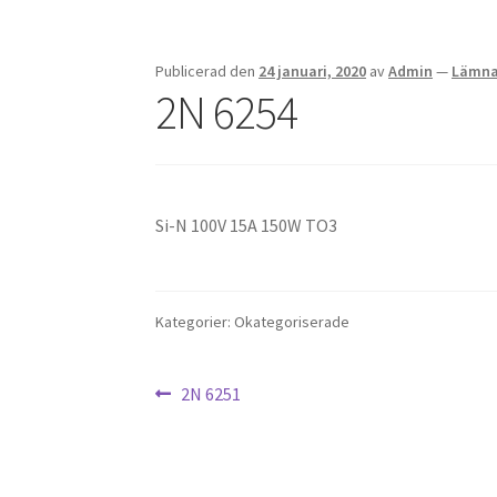
Publicerad den
24 januari, 2020
av
Admin
—
Lämna
2N 6254
Si-N 100V 15A 150W TO3
Kategorier: Okategoriserade
Inläggsnavigering
Föregående
2N 6251
inlägg: