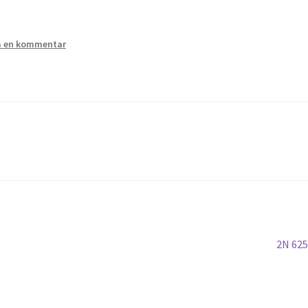
 en kommentar
Nästa
2N 62
inlägg: