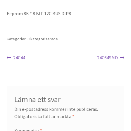
Eeprom 8K * 8 BIT 12C BUS DIP8
Kategorier: Okategoriserade
Inläggsnavigering
Föregående
Nästa
24C44
24C64SMD
inlägg:
inlägg:
Lämna ett svar
Din e-postadress kommer inte publiceras.
Obligatoriska fält är märkta
*
Kommentar
*