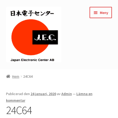
Hoppa
Hoppa
Meny
till
till
navigering
innehåll
Hem
Hem
24C64
Kassan
Publicerad den
24 januari, 2020
av
Admin
—
Lämna en
Mitt konto
kommentar
24C64
Varukorg