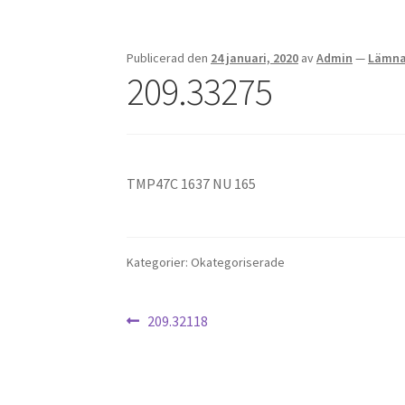
Publicerad den
24 januari, 2020
av
Admin
—
Lämna
209.33275
TMP47C 1637 NU 165
Kategorier: Okategoriserade
Inläggsnavigering
Föregående
209.32118
inlägg: