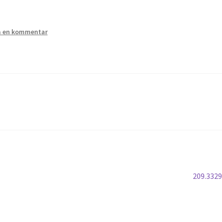
 en kommentar
Nästa
209.332
inlägg: