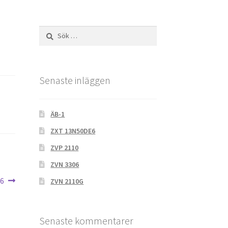
Sök
efter:
Senaste inläggen
ÄB-1
ZXT 13N50DE6
ZVP 2110
ZVN 3306
96
ZVN 2110G
Senaste kommentarer