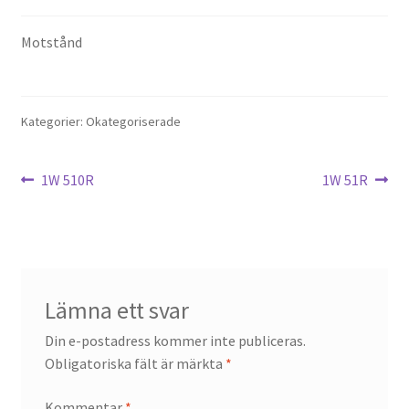
Motstånd
Kategorier: Okategoriserade
Inläggsnavigering
Föregående
Nästa
1W 510R
1W 51R
inlägg:
inlägg:
Lämna ett svar
Din e-postadress kommer inte publiceras.
Obligatoriska fält är märkta
*
Kommentar
*