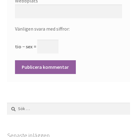
Webbplats
Vänligen svara med siffror:
tio − sex =
Sök
efter:
Senaste inläggen