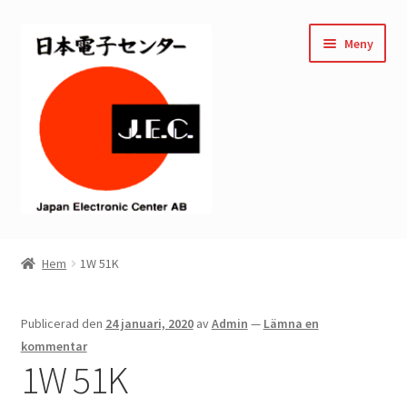
Hoppa
Hoppa
Meny
till
till
navigering
innehåll
Hem
Hem
1W 51K
Kassan
Publicerad den
24 januari, 2020
av
Admin
—
Lämna en
Mitt konto
kommentar
1W 51K
Varukorg