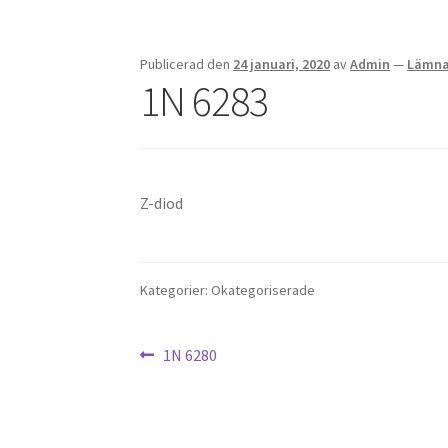
Publicerad den
24 januari, 2020
av
Admin
—
Lämna
1N 6283
Z-diod
Kategorier: Okategoriserade
Inläggsnavigering
Föregående
1N 6280
inlägg: