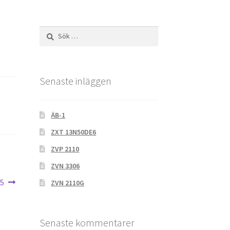
Sök
efter:
Senaste inläggen
ÄB-1
ZXT 13N50DE6
ZVP 2110
ZVN 3306
85
ZVN 2110G
Senaste kommentarer