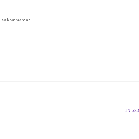
 en kommentar
Nästa
1N 62
inlägg: