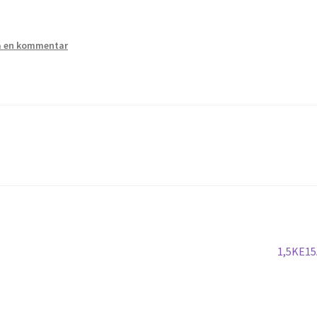
 en kommentar
Nästa
1,5KE15
inlägg: