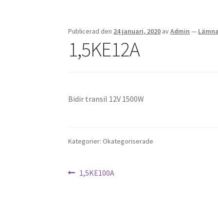
Publicerad den
24 januari, 2020
av
Admin
—
Lämna
1,5KE12A
Bidir transil 12V 1500W
Kategorier: Okategoriserade
Inläggsnavigering
Föregående
1,5KE100A
inlägg: