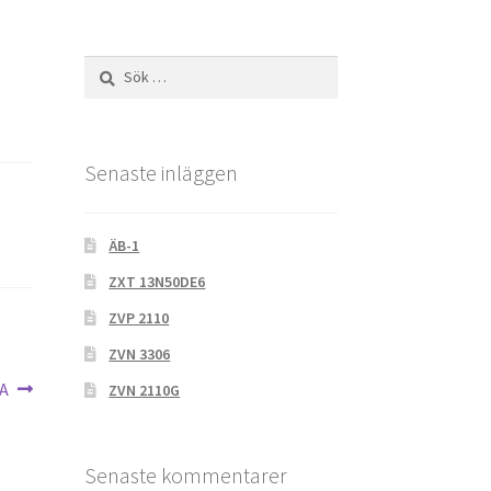
Sök
efter:
Senaste inläggen
ÄB-1
ZXT 13N50DE6
ZVP 2110
ZVN 3306
A
ZVN 2110G
Senaste kommentarer