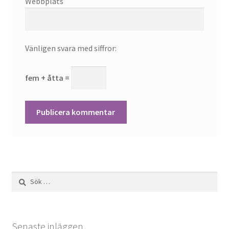
Webbplats
Vänligen svara med siffror:
fem + åtta =
Sök
efter:
Senaste inläggen