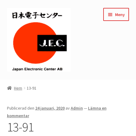
Hoppa
Hoppa
Meny
till
till
navigering
innehåll
Hem
Hem
13-91
Kassan
Publicerad den
24 januari, 2020
av
Admin
—
Lämna en
Mitt konto
kommentar
13-91
Varukorg