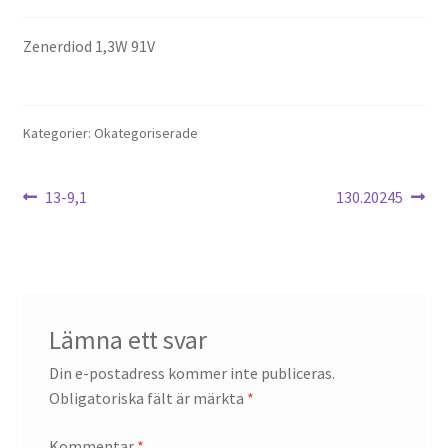
Zenerdiod 1,3W 91V
Kategorier: Okategoriserade
Inläggsnavigering
Föregående
Nästa
13-9,1
130.20245
inlägg:
inlägg:
Lämna ett svar
Din e-postadress kommer inte publiceras.
Obligatoriska fält är märkta
*
Kommentar
*