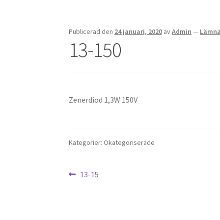
Publicerad den
24 januari, 2020
av
Admin
—
Lämna
13-150
Zenerdiod 1,3W 150V
Kategorier: Okategoriserade
Inläggsnavigering
Föregående
13-15
inlägg: