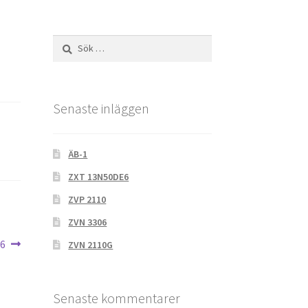
Sök
efter:
Senaste inläggen
ÄB-1
ZXT 13N50DE6
ZVP 2110
ZVN 3306
ta
16
ZVN 2110G
gg:
Senaste kommentarer