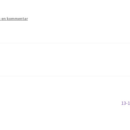
 en kommentar
Näs
13-
inlä