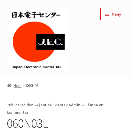
Hoppa
Hoppa
Meny
till
till
navigering
innehåll
Hem
Hem
060N03L
Kassan
Publicerad den
24 januari, 2020
av
Admin
—
Lämna en
Mitt konto
kommentar
060N03L
Varukorg