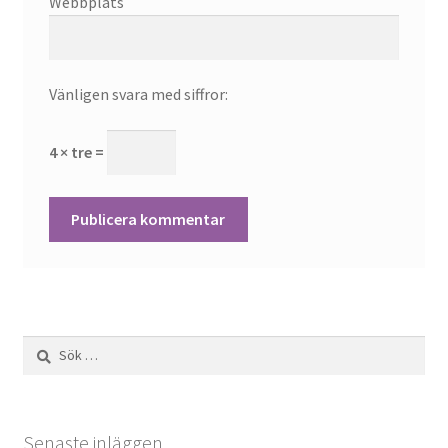
Webbplats
Vänligen svara med siffror:
4 × tre =
Sök
efter:
Senaste inläggen