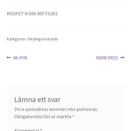
MOSFET N 50A 30V TO251
Kategorier: Okategoriserade
Inläggsnavigering
Föregående
Nästa
06-PIN
060W 0R15
inlägg:
inlägg:
Lämna ett svar
Din e-postadress kommer inte publiceras.
Obligatoriska fält är märkta
*
Kommentar
*