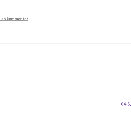
 en kommentar
Näst
04-6
inläg