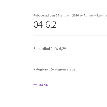
Publicerad den
24 januari, 2020
av
Admin
—
Lämna
04-6,2
Zenerdiod 0,4W 6,2V
Kategorier: Okategoriserade
Inläggsnavigering
Föregående
04-56
inlägg: