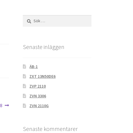
Sök
efter:
Senaste inläggen
ÄB-1
ZXT 13N50DE6
ZVP 2110
ZVN 3306
a
,8
ZVN 2110G
g:
Senaste kommentarer