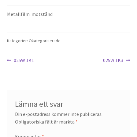
Metallfilm. motstånd
Kategorier: Okategoriserade
Inläggsnavigering
Föregående
Nästa
025W 1K1
025W 1K3
inlägg:
inlägg:
Lämna ett svar
Din e-postadress kommer inte publiceras.
Obligatoriska fält är märkta
*
Kommentar
*