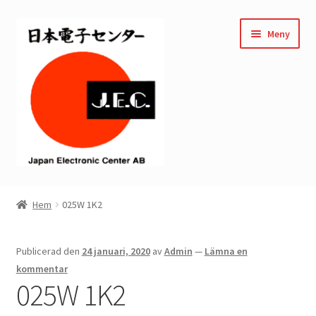
Hoppa
Hoppa
Meny
till
till
navigering
innehåll
Hem
Hem
025W 1K2
Kassan
Publicerad den
24 januari, 2020
av
Admin
—
Lämna en
Mitt konto
kommentar
025W 1K2
Varukorg